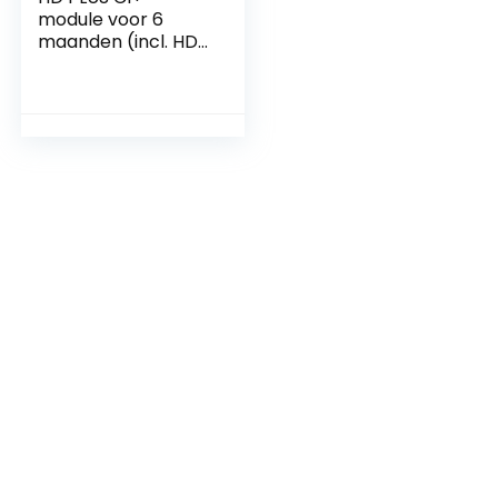
module voor 6
maanden (incl. HD+
kaart, geschikt
voor HD en UHD,
alleen voor
satellietontvangst)