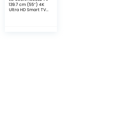
139.7 cm (55″) 4K
Ultra HD Smart TV
Wi-Fi Black – LG
55UN71006LB, 139.7
cm (55″), 3840 x
2160 pixels, LED,
Smart TV, Wi-Fi,
Black