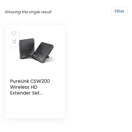
Filter
Showing the single result
PureLink CSW200
Wireless HD
Extender Set
(ontvanger en
zender) voor HDMI
met 4K/UltraHD
2160p, 3D
draadloos,
ongecomprimeerd,