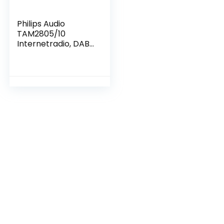
Philips Audio
TAM2805/10
Internetradio, DAB+
Radio (WiFi,
Bluetooth, Spotify
Connect,
Alarmfunctie,
Stereogeluid, TFT-
Display, Superslank
Design) Zwart –
2020/2021 Model,
400 x 223 x 102 mm