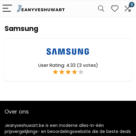
0
Samsung
User Rating:
4.33
(
3
votes)
Over ons
Jeanyveshuwart.be is een moderne alles-in-één
prijsvergelijkings- en beoordelingswebsite die de beste deals