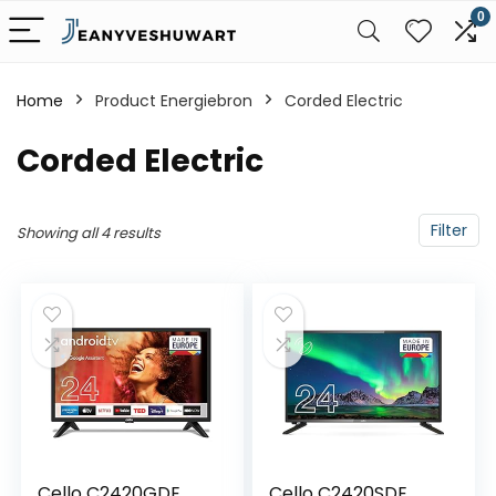
0
Home
Product Energiebron
‎Corded Electric
‎Corded Electric
Filter
Showing all 4 results
Cello C2420GDE
Cello C2420SDE