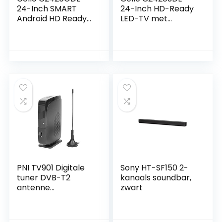
24-Inch SMART
24-Inch HD-Ready
Android HD Ready
LED-TV met
LED-TV met
Ingebouwde DVBT2
Google Assistant,
S2 Drievoudige
Google
Tuner
Chromecast,
Google Play Store,
Prime Video, Netflix
PNI TV901 Digitale
Sony HT-SF150 2-
tuner DVB-T2
kanaals soundbar,
antenne
zwart
inbegrepen,
ondersteunt 999
tv-kanalen, zwart