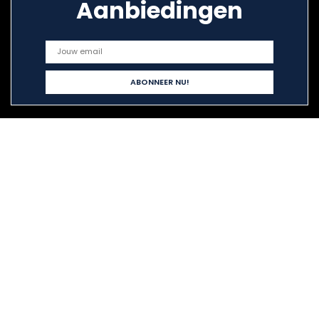
Aanbiedingen
Snelle links
Alles winkelen
Home
Blogs
Onze webshops
Adverteren
Verklaringen