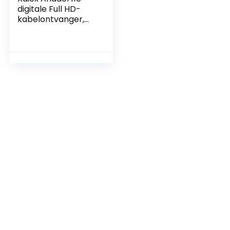
digitale Full HD-
kabelontvanger,
USB-
opnamefunctie,
analoog naar
digitaal, HDMI-
kabel (HDTV, DVB-
C/C2, HDMI,
mediaspeler)
[automatische
installatie]