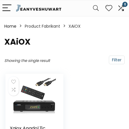
0
Home
Product Fabrikant
‎XAiOX
‎XAiOX
Filter
Showing the single result
Xaiox Anadol 11c