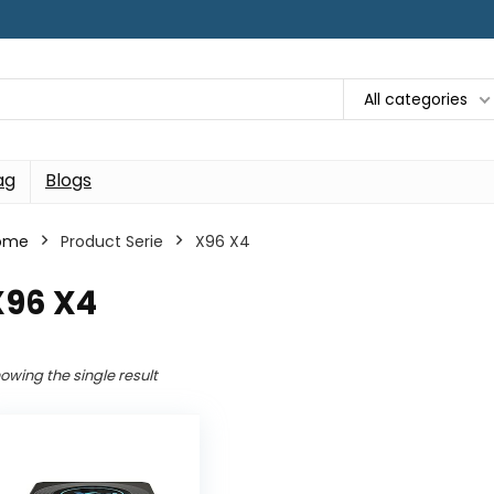
All categories
ag
Blogs
ome
Product Serie
‎X96 X4
X96 X4
owing the single result