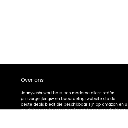
Over ons
Jeanyveshuwart.be is een moderne alles-in-één
prijsvergelijkings- en beoordelingswebsite die de
beste deals biedt die beschikbaar zijn op amazon en u
op de hoogte houdt via de laatst toegevoegde blogs.
Alle afbeeldingen zijn auteursrechtelijk beschermd
door hun respectievelijke eigenaren. Alle geciteerde
inhoud is afgeleid van hun respectievelijke bronnen.