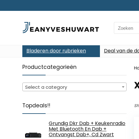
Search
for:
Bladeren door rubrieken
Deal van de d
Productcategorieën
H
‎
Select a category
Topdeals!!
Sh
Grundig Dkr Dab + Keukenradio
Met Bluetooth En Dab +
Ontvangst Dab+, Cd Zwart