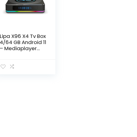
Lipa X96 X4 Tv Box
4/64 GB Android 11
– Mediaplayer
met Kodi, Netflix
en Playstore- 6K
en 4K decoder /
Apps via
Playstore en
internet / Wifi en
ethernet / Dolby
geluid / Met Kodi,
Netflix, Disney+ en
meer / Dual Band
Wifi / Bluetooth