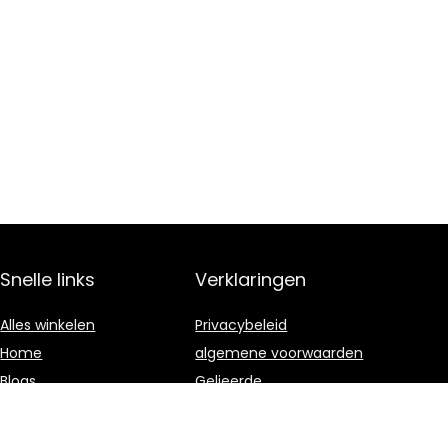
Snelle links
Verklaringen
Alles winkelen
Privacybeleid
Home
algemene voorwaarden
Blogs
Gelieerde
openbaarmaking
Onze webshops
Adverteren